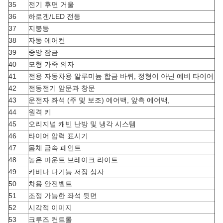
35
전기 후면 거울
36
하로겐/LED 전등
37
지붕등
38
자동 에어컨
39
중앙 잠금
40
모형 가죽 의자
41
전용 자동차용 알루미늄 합금 바퀴, 정형이 아닌 예비 타이어
42
전동전기 앞문과 창문
43
운전자 좌석 (주 및 보조) 에어백, 앞측 에어백,
44
원격 키
45
오리지널 캐빈 난방 및 냉각 시스템
46
타이어 압력 표시기
47
몸체 금속 페인트
48
높은 마운트 브레이크 라이트
49
카비나 다기능 저장 상자
50
차용 안전벨트
51
조정 가능한 좌석 뒷면
52
시각적 이미지
53
크루즈 컨트롤