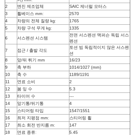
2
엔진 제조업체
SAIC 제너럴 모터스
3
휠베이스 mm:
2570
4
차량의 전체 질량 kg:
1765
5
차량 구석 무게 kg:
1335
전면 서스펜션 맥퍼슨 독립 서스
6
서스펜션 시스템
펜션
토션 빔 독립적이지 않은 서스펜
7
접근 / 출발 각도
션
8
앞/뒤 튀기 mm
16/23
9
축 부하
1014/1027 (mm)
10
축 수
1189/1191
11
연료 소비
2
12
봄 잎 수
5.3
13
타이어 수
---
14
앞기통/뒤기통
4
15
스티어링 타입
1547/1551
16
최저 지평점 mm:
스티어링 휠
17
최소 회전 반지름 m:
147
18
연료 종류:
5.45