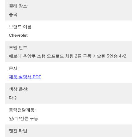
원래 장소:
중국
브랜드 이름:
Chevrolet
모델 번호:
쉐보레 추앙쿠 소형 오프로드 차량 2륜 구동 가솔린 5인승 4×2
문서:
제품 설명서 PDF
색상 옵션:
다수
동력전달계통:
앞/뒤/전륜 구동
엔진 타입: