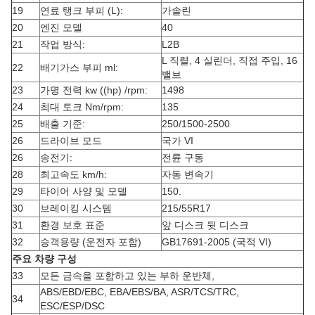
19
연료 탱크 부피 (L):
가솔린
20
엔진 모델
40
21
작업 방식:
L2B
L 직렬, 4 실린더, 직접 주입, 16
22
배기가스 부피 ml:
밸브
23
가명 전력 kw ((hp) /rpm:
1498
24
최대 토크 Nm/rpm:
135
25
배출 기준:
250/1500-2500
26
드라이브 모드
국가 VI
26
송전기:
전륜 구동
28
최고속도 km/h:
자동 변속기
29
타이어 사양 및 모델
150.
30
브레이킹 시스템
215/55R17
31
환경 보호 표준
앞 디스크 뒷 디스크
32
승객용량 (운전자 포함)
GB17691-2005 (국적 VI)
주요 차량 구성
33
모든 금속을 포함하고 있는 부하 운반체,
ABS/EBD/EBC, EBA/EBS/BA, ASR/TCS/TRC,
34
ESC/ESP/DSC